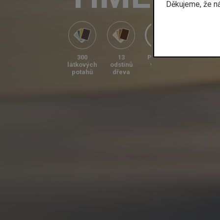
Děkujeme, že n
300
13
Přehrát
látkových
odstínů
video
potahů
dřeva