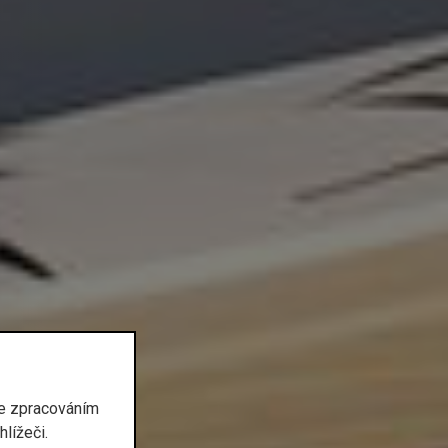
se zpracováním
lížeči.