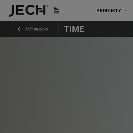
Přeskočit na obsah
PRODUKTY
TIME
Zpět na výpis