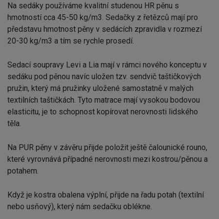
Na sedáky používáme kvalitní studenou HR pěnu s
hmotností cca 45-50 kg/m3. Sedačky z řetězců mají pro
představu hmotnost pěny v sedácích zpravidla v rozmezí
20-30 kg/m3 a tím se rychle prosedí.
Sedací soupravy Levi a Lia mají v rámci nového konceptu v
sedáku pod pěnou navíc uložen tzv. sendvič taštičkových
pružin, který má pružinky uložené samostatně v malých
textilních taštičkách. Tyto matrace mají vysokou bodovou
elasticitu, je to schopnost kopírovat nerovnosti lidského
těla.
Na PUR pěny v závěru přijde položit ještě čalounické rouno,
které vyrovnává případné nerovnosti mezi kostrou/pěnou a
potahem.
Když je kostra obalena výplní, přijde na řadu potah (textilní
nebo usňový), který nám sedačku oblékne.