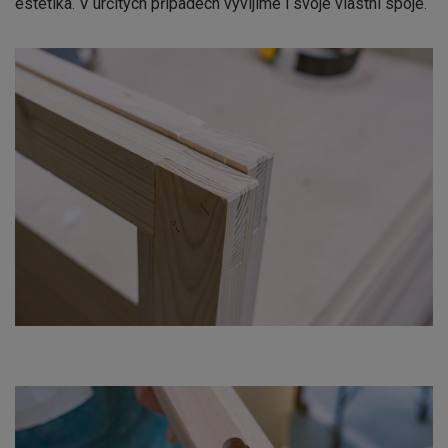
estetika. V určitých případech vyvíjíme i svoje vlastní spoje.