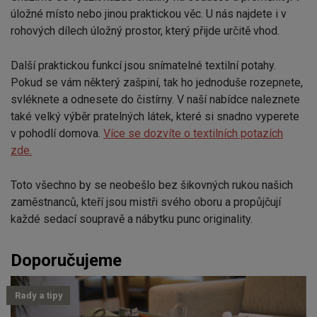
úložné místo nebo jinou praktickou věc. U nás najdete i v
rohových dílech úložný prostor, který přijde určitě vhod.
Další praktickou funkcí jsou snímatelné textilní potahy.
Pokud se vám některý zašpiní, tak ho jednoduše rozepnete,
svléknete a odnesete do čistírny. V naší nabídce naleznete
také velký výběr pratelných látek, které si snadno vyperete
v pohodlí domova.
Více se dozvíte o textilních potazích
zde.
Toto všechno by se neobešlo bez šikovných rukou našich
zaměstnanců, kteří jsou mistři svého oboru a propůjčují
každé sedací soupravě a nábytku punc originality.
Doporučujeme
Rady a tipy