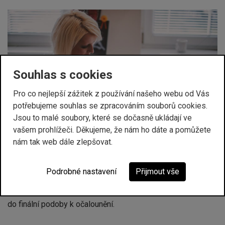
Souhlas s cookies
Pro co nejlepší zážitek z používání našeho webu od Vás
potřebujeme souhlas se zpracováním souborů cookies.
Jsou to malé soubory, které se dočasně ukládají ve
vašem prohlížeči. Děkujeme, že nám ho dáte a pomůžete
nám tak web dále zlepšovat.
O přesnost a preciznost se stará katr, což je CNC řezací
Podrobné nastavení
Přijmout vše
automat, který nám s přesností na milimetry nařeže látku
podle střihu v počítači. Naše švadlenky potom sešijí potah
do finální podoby k očalounění.