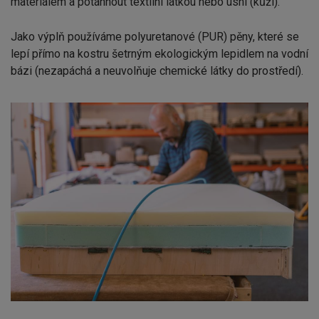
materiálem a potáhnout textilní látkou nebo usní (kůží).
Jako výplň používáme polyuretanové (PUR) pěny, které se
lepí přímo na kostru šetrným ekologickým lepidlem na vodní
bázi (nezapáchá a neuvolňuje chemické látky do prostředí).