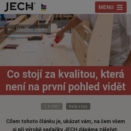
Přeskočit na obsah
MENU
Všechny články
Co stojí za kvalitou, která
není na první pohled vidět
7. 9. 2021
Rady a tipy
Cílem tohoto článku je, ukázat vám, na čem všem
si při výrobě sedačky JECH dáváme záležet.