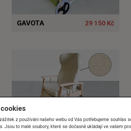
GAVOTA
29 150 Kč
Detail
 cookies
í zážitek z používání našeho webu od Vás potřebujeme souhlas 
. Jsou to malé soubory, které se dočasně ukládají ve vašem proh
GAVOTA
33 270 Kč