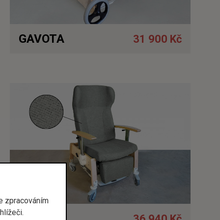
GAVOTA
31 900 Kč
Detail
se zpracováním
lížeči.
GAVOTA
36 940 Kč