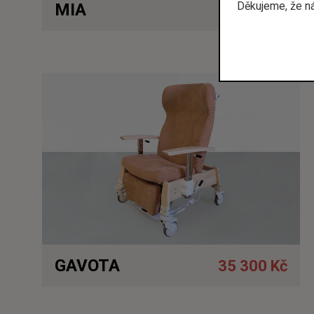
Děkujeme, že n
MIA
60 490 Kč
Detail
GAVOTA
35 300 Kč