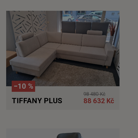
Detail
−10 %
98 480 Kč
TIFFANY PLUS
88 632 Kč
Detail