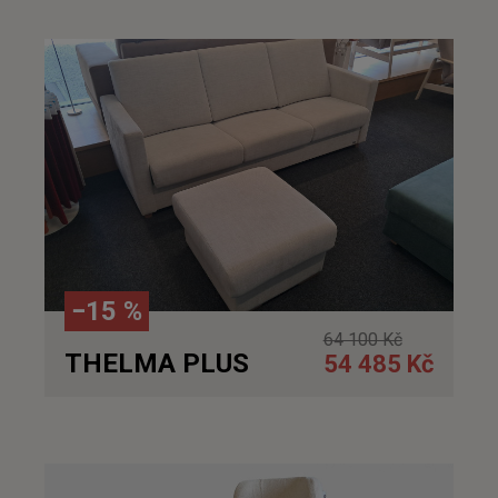
Detail
−15 %
64 100 Kč
THELMA PLUS
54 485 Kč
Detail