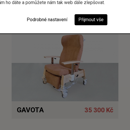
ám ho dáte a pomůžete nám tak web dále zlepšovat.
Podrobné nastavení
Přijmout vše
Detail
GAVOTA
35 300 Kč