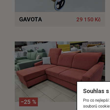
GAVOTA
29 150 Kč
Detail
Souhlas s
Pro co nejlepš
−25 %
souborů cookies
80 950 Kč