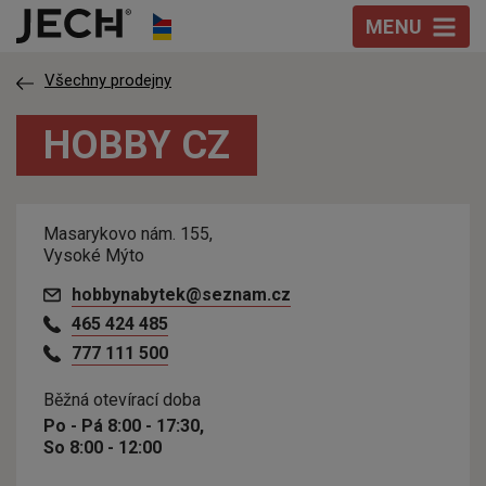
Přeskočit na obsah
MENU
Všechny prodejny
HOBBY CZ
Masarykovo nám. 155,
Vysoké Mýto
hobbynabytek@seznam.cz
465 424 485
777 111 500
Běžná otevírací doba
Po - Pá 8:00 - 17:30,
So 8:00 - 12:00