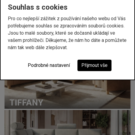
Souhlas s cookies
Pro co nejlepší zážitek z používání našeho webu od Vás
PRODUKTY VYSTAVENÉ NA TÉTO PRODEJNĚ
potřebujeme souhlas se zpracováním souborů cookies.
Jsou to malé soubory, které se dočasně ukládají ve
vašem prohlížeči. Děkujeme, že nám ho dáte a pomůžete
nám tak web dále zlepšovat.
Podrobné nastavení
Přijmout vše
TIFFANY