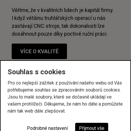
Věříme, že v kvalitních lidech je kapitál firmy.
I když většinu truhlářských operací u nás
zastávají CNC stroje, tak dokonalosti lze
dosáhnout pouze díky poctivé ruční práci.
VÍCE O KVALITĚ
Souhlas s cookies
Pro co nejlepší zážitek z používání našeho webu od Vás
potřebujeme souhlas se zpracováním souborů cookies.
Jsou to malé soubory, které se dočasně ukládají ve
vašem prohlížeči. Děkujeme, že nám ho dáte a pomůžete
nám tak web dále zlepšovat.
Vaše spokojenost je
Podrobné nastavení
Přijmout vše