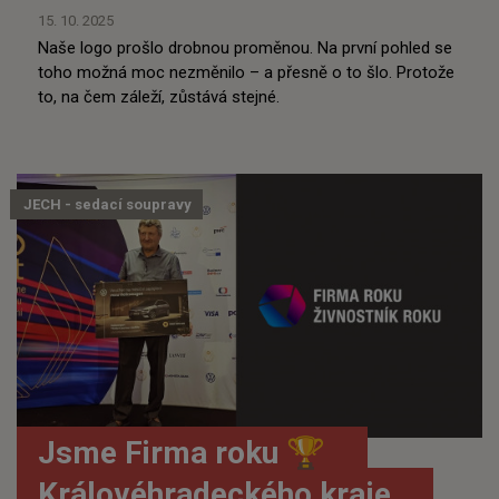
15. 10. 2025
Naše logo prošlo drobnou proměnou. Na první pohled se
toho možná moc nezměnilo – a přesně o to šlo. Protože
to, na čem záleží, zůstává stejné.
JECH - sedací soupravy
Jsme Firma roku 🏆
Královéhradeckého kraje