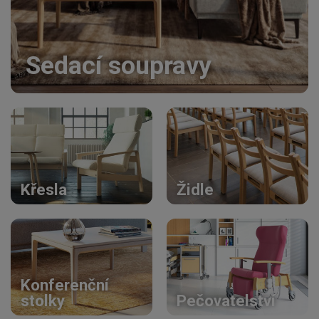
Sedací soupravy
Křesla
Židle
Konferenční
stolky
Pečovatelství