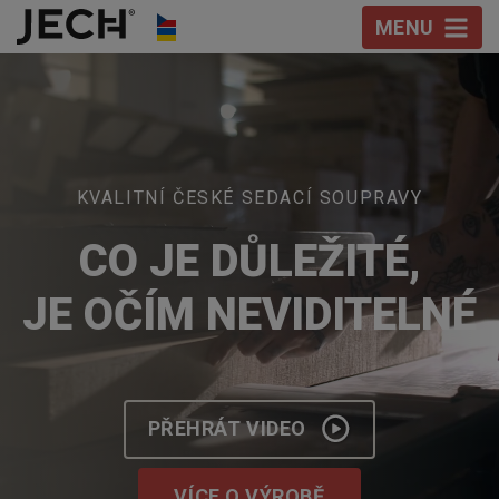
Přeskočit na obsah
MENU
Kvalitní sedací soupravy a náb
KVALITNÍ ČESKÉ SEDACÍ SOUPRAVY
CO JE DŮLEŽITÉ,
JE OČÍM NEVIDITELNÉ
PŘEHRÁT VIDEO
VÍCE O VÝROBĚ