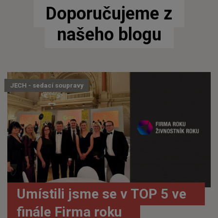
Doporučujeme z
našeho blogu
JECH - sedací soupravy
Umístili jsme se v TOP 5 ve
finále Firma roku