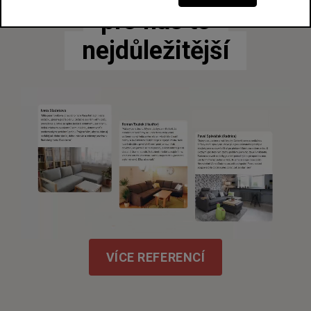
pro nás to
nejdůležitější
VÍCE REFERENCÍ