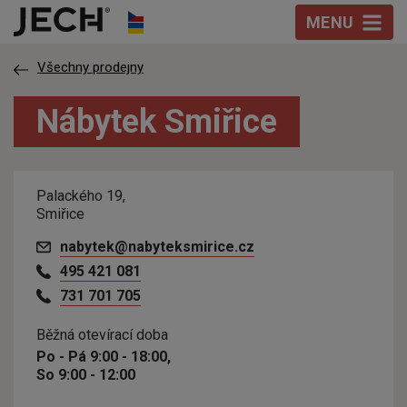
Přeskočit na obsah
MENU
Všechny prodejny
Nábytek Smiřice
Palackého 19,
Smiřice
nabytek@nabyteksmirice.cz
495 421 081
731 701 705
Běžná otevírací doba
Po - Pá 9:00 - 18:00,
So 9:00 - 12:00