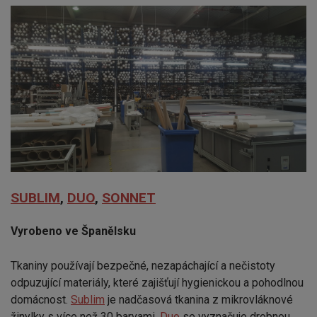
SUBLIM
,
DUO
,
SONNET
Vyrobeno ve Španělsku
Tkaniny používají bezpečné, nezapáchající a nečistoty
odpuzující materiály, které zajišťují hygienickou a pohodlnou
domácnost.
Sublim
je nadčasová tkanina z mikrovláknové
žinylky s více než 30 barvami,
Duo
se vyznačuje drobnou