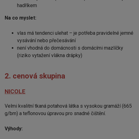
hadříkem
Na co myslet:
vlas má tendenci ulehat – je potřeba pravidelné jemné
vysávání nebo přečesávání
není vhodná do domácnosti s domácími mazlíčky
(riziko vytažení vlákna drápky)
2. cenová skupina
NICOLE
Velmi kvalitní tkaná potahová látka s vysokou gramáží (665
g/bm) a teflonovou úpravou pro snadné čištění.
Výhody: