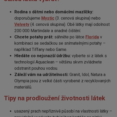
Rodina s dětmi nebo domácími mazlíčky:
doporučujeme
Mystic
(3. cenová skupina) nebo
Velvety
(4. cenová skupina). Obě látky mají odolnost
200 000 Martindale a snadné čištění.
Chcete potahy prát:
sáhněte po látce
Florida
v
kombinaci se sedačkou se snímatelnými potahy –
například Tiffany nebo Game.
Hledáte co nejsnazší údržbu:
vyberte si z látek s
technologií Aquaclean – většinu skvrn zvládnete
odstranit pouhou vodou.
Záleží vám na udržitelnosti:
Granit, Idol, Natura a
Olympia jsou z velké části vyrobené z recyklovaných
materiálů.
Tipy na prodloužení životnosti látek
usazený prach nepříznivě působí na vlastnosti látky –