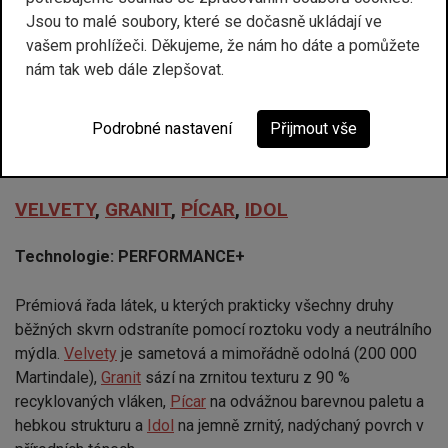
Jsou to malé soubory, které se dočasně ukládají ve
vašem prohlížeči. Děkujeme, že nám ho dáte a pomůžete
nižší odolnost proti oděru (30 000 Martindale)
nám tak web dále zlepšovat.
přirozenou vlastností mohou být drobné odchylky v
odstínech a stínování
Podrobné nastavení
Přijmout vše
4. cenová skupina
VELVETY
,
GRANIT
,
PÍCAR
,
IDOL
Technologie: PERFORMANCE+
Prémiová řada látek, u kterých prakticky všechny druhy
běžných skvrn odstraníte pomocí roztoku vody a neutrálního
mýdla.
Velvety
je sametová a mimořádně odolná (200 000
Martindale),
Granit
sází na zrnitou texturu z 90 %
recyklovaných vláken,
Pícar
na odvážnou barevnou paletu a
hebkou strukturu a
Idol
na jemně zrnitý, nadýchaný povrch v