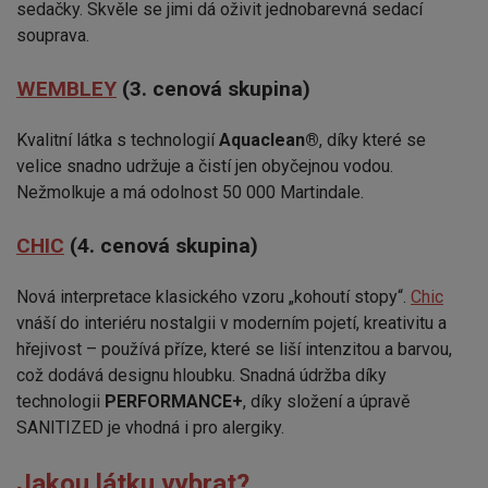
sedačky. Skvěle se jimi dá oživit jednobarevná sedací
souprava.
WEMBLEY
(3. cenová skupina)
Kvalitní látka s technologií
Aquaclean®
, díky které se
velice snadno udržuje a čistí jen obyčejnou vodou.
Nežmolkuje a má odolnost 50 000 Martindale.
CHIC
(4. cenová skupina)
Nová interpretace klasického vzoru „kohoutí stopy“.
Chic
vnáší do interiéru nostalgii v moderním pojetí, kreativitu a
hřejivost – používá příze, které se liší intenzitou a barvou,
což dodává designu hloubku. Snadná údržba díky
technologii
PERFORMANCE+
, díky složení a úpravě
SANITIZED je vhodná i pro alergiky.
Jakou látku vybrat?