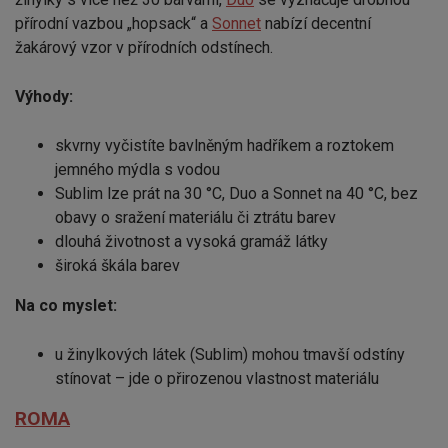
přírodní vazbou „hopsack“ a
Sonnet
nabízí decentní
žakárový vzor v přírodních odstínech.
Výhody:
skvrny vyčistíte bavlněným hadříkem a roztokem
jemného mýdla s vodou
Sublim lze prát na 30 °C, Duo a Sonnet na 40 °C, bez
obavy o sražení materiálu či ztrátu barev
dlouhá životnost a vysoká gramáž látky
široká škála barev
Na co myslet:
u žinylkových látek (Sublim) mohou tmavší odstíny
stínovat – jde o přirozenou vlastnost materiálu
ROMA