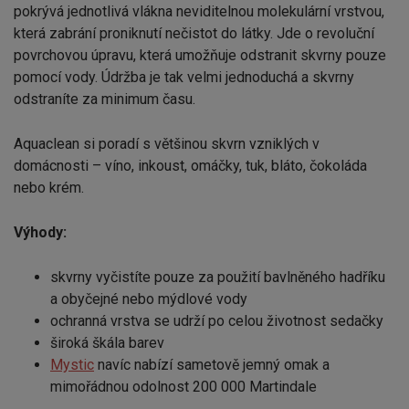
pokrývá jednotlivá vlákna neviditelnou molekulární vrstvou,
která zabrání proniknutí nečistot do látky. Jde o revoluční
povrchovou úpravu, která umožňuje odstranit skvrny pouze
pomocí vody. Údržba je tak velmi jednoduchá a skvrny
odstraníte za minimum času.
Aquaclean si poradí s většinou skvrn vzniklých v
domácnosti – víno, inkoust, omáčky, tuk, bláto, čokoláda
nebo krém.
Výhody:
skvrny vyčistíte pouze za použití bavlněného hadříku
a obyčejné nebo mýdlové vody
ochranná vrstva se udrží po celou životnost sedačky
široká škála barev
Mystic
navíc nabízí sametově jemný omak a
mimořádnou odolnost 200 000 Martindale