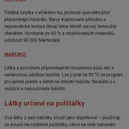
Tištěná žinylka s efektem lnu, prolnutá speciální přízí
připomínající hedvábí. Barvy inspirované přírodou a
nepravidelná textura dávají látce téměř surový, řemeslný
charakter. Vyrobena ze 60 % z recyklovaných materiálů,
odolnost 90 000 Martindale.
NABUKO
Látka s povrchem připomínajícím broušenou kůži, ale s
nenáročnou údržbou textilie. Lze ji prát na 30 °C na program
pro jemné prádlo a žehlit na střední teplotu. Nesušte ji v
sušičce a nepoužívejte bělidlo.
Látky určené na polštářky
Dvě látky z naší nabídky slouží jako doplňkové – používají
se pouze na ozdobné polštářky, nikoli na celé čalounění