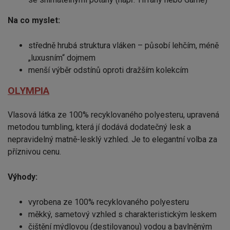
Na co myslet:
středně hrubá struktura vláken – působí lehčím, méně
„luxusním“ dojmem
menší výběr odstínů oproti dražším kolekcím
OLYMPIA
Vlasová látka ze 100% recyklovaného polyesteru, upravená
metodou tumbling, která jí dodává dodatečný lesk a
nepravidelný matně-lesklý vzhled. Je to elegantní volba za
příznivou cenu.
Výhody:
vyrobena ze 100% recyklovaného polyesteru
měkký, sametový vzhled s charakteristickým leskem
čištění mýdlovou (destilovanou) vodou a bavlněným