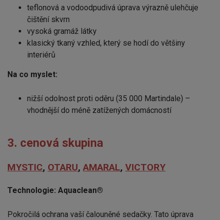
teflonová a vodoodpudivá úprava výrazně ulehčuje
čištění skvrn
vysoká gramáž látky
klasický tkaný vzhled, který se hodí do většiny
interiérů
Na co myslet:
nižší odolnost proti oděru (35 000 Martindale) –
vhodnější do méně zatížených domácností
3. cenová skupina
MYSTIC
,
OTARU
,
AMARAL
,
VICTORY
Technologie: Aquaclean®
Pokročilá ochrana vaší čalouněné sedačky. Tato úprava