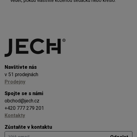
vědět, pokud vlastníte koženou sedačku nebo křeslo.
Navštivte nás
v 51 prodejnách
Prodejny
Spojte se s námi
obchod@jech.cz
+420 777 279 201
Kontakty
Zůstaňte v kontaktu
Váš email