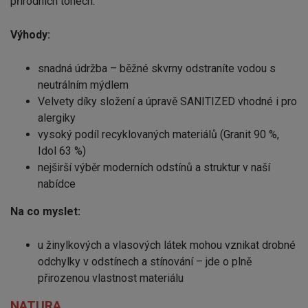
přírodních tónech.
Výhody:
snadná údržba – běžné skvrny odstraníte vodou s
neutrálním mýdlem
Velvety díky složení a úpravě SANITIZED vhodné i pro
alergiky
vysoký podíl recyklovaných materiálů (Granit 90 %,
Idol 63 %)
nejširší výběr moderních odstínů a struktur v naší
nabídce
Na co myslet:
u žinylkových a vlasových látek mohou vznikat drobné
odchylky v odstínech a stínování – jde o plně
přirozenou vlastnost materiálu
NATURA