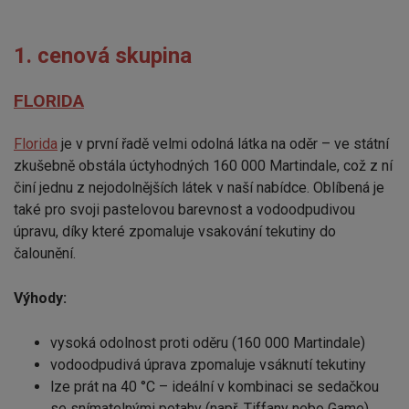
1. cenová skupina
FLORIDA
Florida
je v první řadě velmi odolná látka na oděr – ve státní
zkušebně obstála úctyhodných 160 000 Martindale, což z ní
činí jednu z nejodolnějších látek v naší nabídce. Oblíbená je
také pro svoji pastelovou barevnost a vodoodpudivou
úpravu, díky které zpomaluje vsakování tekutiny do
čalounění.
Výhody:
vysoká odolnost proti oděru (160 000 Martindale)
vodoodpudivá úprava zpomaluje vsáknutí tekutiny
lze prát na 40 °C – ideální v kombinaci se sedačkou
se snímatelnými potahy (např. Tiffany nebo Game)