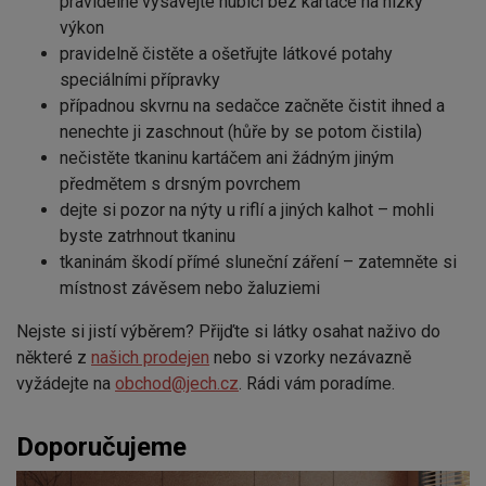
pravidelně vysávejte hubicí bez kartáče na nízký
výkon
pravidelně čistěte a ošetřujte látkové potahy
speciálními přípravky
případnou skvrnu na sedačce začněte čistit ihned a
nenechte ji zaschnout (hůře by se potom čistila)
nečistěte tkaninu kartáčem ani žádným jiným
předmětem s drsným povrchem
dejte si pozor na nýty u riflí a jiných kalhot – mohli
byste zatrhnout tkaninu
tkaninám škodí přímé sluneční záření – zatemněte si
místnost závěsem nebo žaluziemi
Nejste si jistí výběrem? Přijďte si látky osahat naživo do
některé z
našich prodejen
nebo si vzorky nezávazně
vyžádejte na
obchod@jech.cz
. Rádi vám poradíme.
Doporučujeme