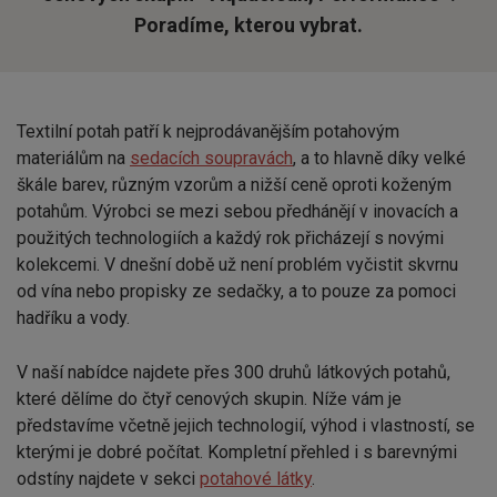
Poradíme, kterou vybrat.
Textilní potah patří k nejprodávanějším potahovým
materiálům na
sedacích soupravách
, a to hlavně díky velké
škále barev, různým vzorům a nižší ceně oproti koženým
potahům. Výrobci se mezi sebou předhánějí v inovacích a
použitých technologiích a každý rok přicházejí s novými
kolekcemi. V dnešní době už není problém vyčistit skvrnu
od vína nebo propisky ze sedačky, a to pouze za pomoci
hadříku a vody.
V naší nabídce najdete přes 300 druhů látkových potahů,
které dělíme do čtyř cenových skupin. Níže vám je
představíme včetně jejich technologií, výhod i vlastností, se
kterými je dobré počítat. Kompletní přehled i s barevnými
odstíny najdete v sekci
potahové látky
.