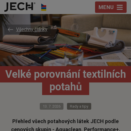
Přeskočit na obsah
MENU
Všechny články
Velké porovnání textilních
potahů
13. 7. 2026
Rady a tipy
Přehled všech potahových látek JECH podle
cenových skupin - Aquaclean, Performance+.