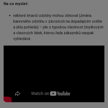
Na co myslet:
některé tmavší odstíny mohou stínovat (změna
barevného odstínu v závislosti na dopadajícím světle
a úhlu pohledu) – jde o typickou vlastnost žinylkových
a vlasových látek, kterou řada zákazníků naopak
vyhledává