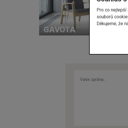
Pro co nejlepš
souborů cookies
Děkujeme, že n
GAVOTA
Vaše zpráva…
*