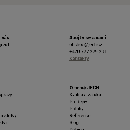
 nás
Spojte se s námi
jnách
obchod@jech.cz
+420 777 279 201
Kontakty
O firmě JECH
upravy
Kvalita a záruka
Prodejny
Potahy
í stolky
Reference
ství
Blog
Dotace