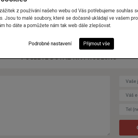
í zážitek z používání našeho webu od Vás potřebujeme souhlas 
. Jsou to malé soubory, které se dočasně ukládají ve vašem proh
ám ho dáte a pomůžete nám tak web dále zlepšovat.
Podrobné nastavení
Přijmout vše
POŠLETE DOTAZ NA PRODEJNU
Vaše jm
Váš e-m
Tel (nep