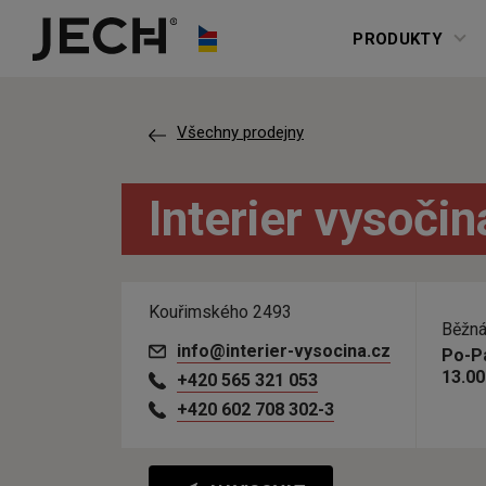
Přeskočit na obsah
PRODUKTY
Všechny prodejny
Interier vysočin
Kouřimského 2493
Běžná
info@interier-vysocina.cz
Po-Pá
13.00
+420 565 321 053
+420 602 708 302-3