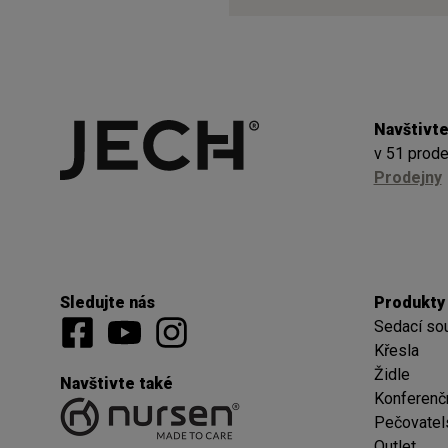
Navštivte
v 51 prode
Prodejny
Sledujte nás
Produkty
Sedací so
Křesla
Židle
Navštivte také
Konferenčn
Pečovatel
Outlet