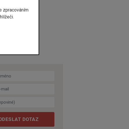
se zpracováním
lížeči.
éno
ail
*
oviné)
ODESLAT DOTAZ