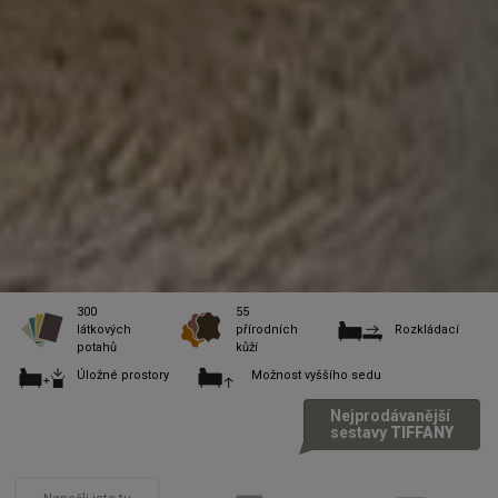
300
55
látkových
přírodních
Rozkládací
potahů
kůží
Úložné prostory
Možnost vyššího sedu
Nejprodávanější
sestavy
TIFFANY