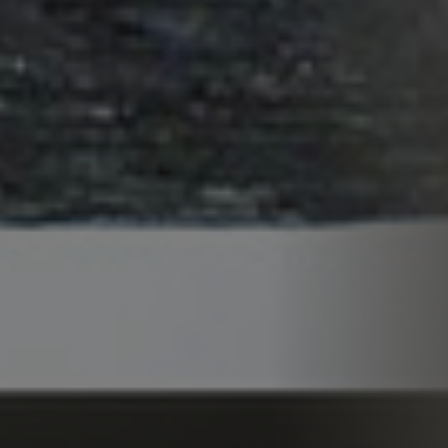
rozkládací
rozkládací
rozkládací
sestava L do U -
sestava L - do U
sestava L - do U
úložná
Od 88 750 Kč
Od 90 250 Kč
Od 90 250 Kč
Úložná sestava L
Úložná sestava L
Rohová sestava L
se stolkem
s křeslem
s křeslem -
úložná
Od 64 800 Kč
Od 60 280 Kč
Od 80 480 Kč