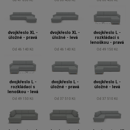
od 47 830 Kč
Od 60 450 Kč
Od 60 450 Kč
dvojkřeslo XL -
dvojkřeslo XL -
dvojkřeslo L -
úložné - pravá
úložné - levá
rozkládací s
lenoškou - pravá
Od 46 140 Kč
Od 46 140 Kč
Od 49 150 Kč
dvojkřeslo L -
dvojkřeslo L -
dvojkřeslo L -
rozkládací s
úložné - pravá
úložné - levá
lenoškou - levá
Od 49 150 Kč
Od 37 510 Kč
Od 37 510 Kč