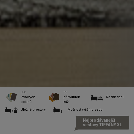
300
55
látkových
přírodních
Rozkládací
potahů
kůží
Úložné prostory
Možnost vyššího sedu
Nejprodávanější
sestavy
TIFFANY XL