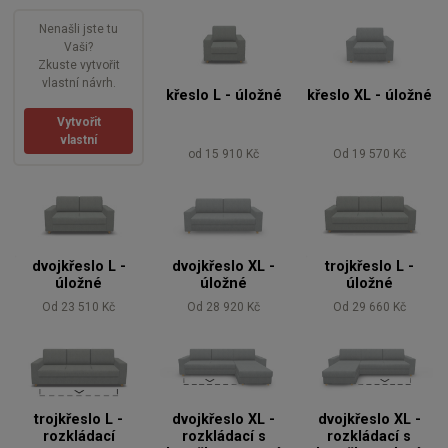
Nenašli jste tu
Vaši?
Zkuste vytvořit
vlastní návrh.
křeslo L - úložné
křeslo XL - úložné
Vytvořit
vlastní
od 15 910 Kč
Od 19 570 Kč
dvojkřeslo L -
dvojkřeslo XL -
trojkřeslo L -
úložné
úložné
úložné
Od 23 510 Kč
Od 28 920 Kč
Od 29 660 Kč
trojkřeslo L -
dvojkřeslo XL -
dvojkřeslo XL -
rozkládací
rozkládací s
rozkládací s