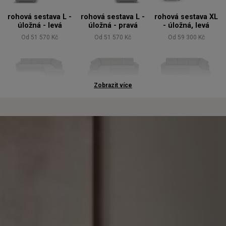
rohová sestava L -
rohová sestava L -
rohová sestava XL
úložná - levá
úložná - pravá
- úložná, levá
Od 51 570 Kč
Od 51 570 Kč
Od 59 300 Kč
Zobrazit více
rohová sestava XL
rohová sestava L -
rohová sestava L -
- úložná, pravá
rozkládací - levá
rozkládací - pravá
Od 59 300 Kč
Od 63 210 Kč
Od 63 210 Kč
rohová sestava XL
rohová sestava XL
trojkřeslo L -
- rozkládací,
- rozkládací, levá
rozkládací s
pravá
lenoškou - levá
Od 73 610 Kč
Od 73 610 Kč
Od 62 020 Kč