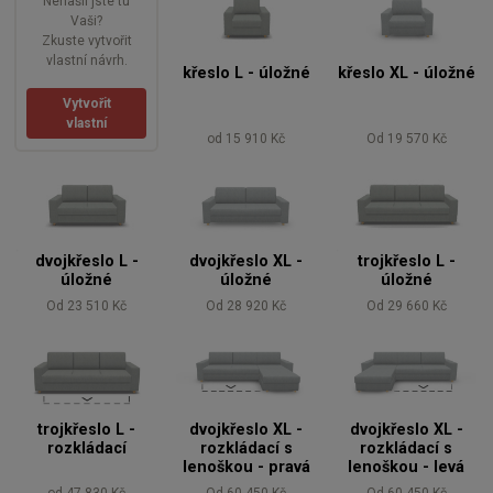
Nenašli jste tu
Vaši?
Zkuste vytvořit
vlastní návrh.
křeslo L - úložné
křeslo XL - úložné
Vytvořit
vlastní
od 15 910 Kč
Od 19 570 Kč
dvojkřeslo L -
dvojkřeslo XL -
trojkřeslo L -
úložné
úložné
úložné
Od 23 510 Kč
Od 28 920 Kč
Od 29 660 Kč
trojkřeslo L -
dvojkřeslo XL -
dvojkřeslo XL -
rozkládací
rozkládací s
rozkládací s
lenoškou - pravá
lenoškou - levá