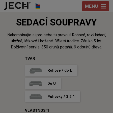
Přeskočit na obsah
MENU
SEDACÍ
SOUPRAVY
Nakombinujte si pro sebe tu pravou! Rohové, rozkládací,
úložné, látkové i kožené. 35letá tradice. Záruka 5 let.
Doživotní servis. 350 druhů potahů. 9 odstínů dřeva.
TVAR
Rohové / do L
Do U
Pohovky / 3 2 1
VLASTNOSTI