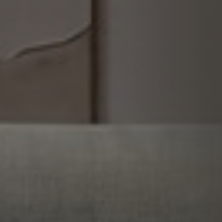
Od 77 580 Kč
Od 63 070 Kč
Od 96 110 Kč
rozkládací
rozkládací
rozkládací
sestava L do U -
sestava L - do U
sestava L - do U
úložná
Od 88 750 Kč
Od 90 250 Kč
Od 90 250 Kč
Úložná sestava L
Úložná sestava L
Rohová sestava L
se stolkem
s křeslem
s křeslem -
úložná
Od 64 800 Kč
Od 60 280 Kč
Od 80 480 Kč