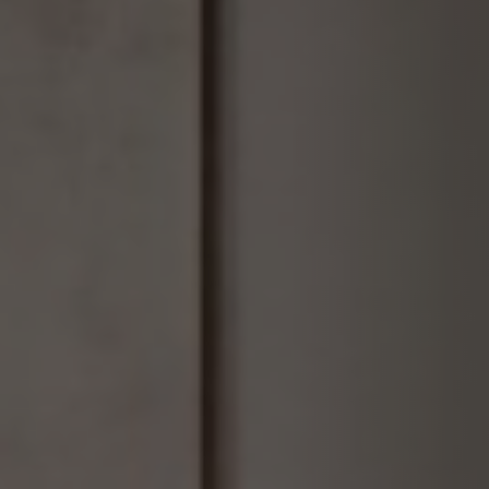
trojkřeslo L -
rohová sestava L -
rohová sestava L -
rozkládací s
rozkládací - levá
rozkládací - pravá
lenoškou - pravá
Od 62 020 Kč
Od 76 080 Kč
Od 76 080 Kč
rohová sestava L -
rohová sestava L -
rozkládací
rozkládací - pravá
úložná se
sestava L - do U s
zakončením
lenoškou
Od 82 220 Kč
Od 49 530 Kč
Od 75 910 Kč
rozkládací
rozkládací
rozkládací
sestava XL do U -
sestava L do U - 2
sestava L - do U
2 lenošky
lenošky