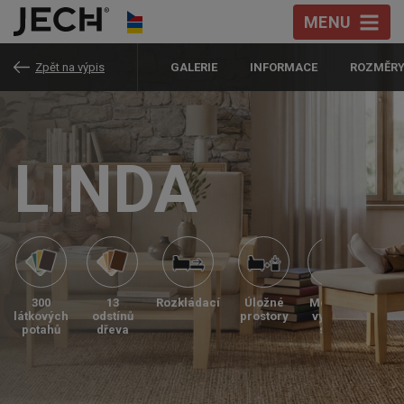
Přeskočit na obsah
MENU
Zpět na výpis
GALERIE
INFORMACE
ROZMĚRY
LINDA
300
13
Rozkládací
Úložné
Možnost
Pře
látkových
odstínů
prostory
vyššího
vi
potahů
dřeva
sedu