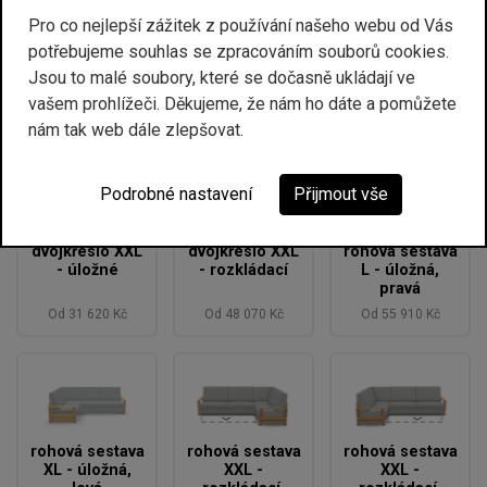
Pro co nejlepší zážitek z používání našeho webu od Vás
potřebujeme souhlas se zpracováním souborů cookies.
křeslo XXL -
dvojkřeslo L -
dvojkřeslo XL -
Jsou to malé soubory, které se dočasně ukládají ve
rozkládací
úložné
úložné
vašem prohlížeči. Děkujeme, že nám ho dáte a pomůžete
Od 27 870 Kč
Od 25 140 Kč
Od 28 380 Kč
nám tak web dále zlepšovat.
Podrobné nastavení
Přijmout vše
dvojkřeslo XXL
dvojkřeslo XXL
rohová sestava
- úložné
- rozkládací
L - úložná,
pravá
Od 31 620 Kč
Od 48 070 Kč
Od 55 910 Kč
rohová sestava
rohová sestava
rohová sestava
XL - úložná,
XXL -
XXL -