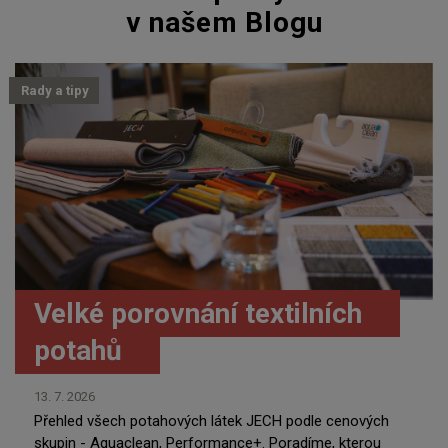
v našem Blogu
Rady a tipy
Velké porovnání textilních
potahů
13. 7. 2026
Přehled všech potahových látek JECH podle cenových
skupin - Aquaclean, Performance+. Poradíme, kterou