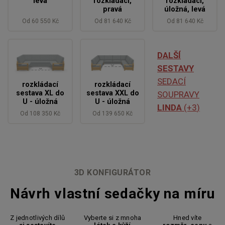
levá
rozkládací,
rozkládací,
pravá
úložná, levá
Od 60 550 Kč
Od 81 640 Kč
Od 81 640 Kč
DALŠÍ
SESTAVY
SEDACÍ
rozkládací
rozkládací
rozkládací
sestava XL do
sestava XXL do
sestava XXL do
SOUPRAVY
U - úložná
U - úložná
U - úložná
LINDA
(+
3
)
Od 108 350 Kč
Od 139 650 Kč
Od 115 210 Kč
3D KONFIGURÁTOR
Sestava se
Úložná rohová
stolkem
sestava L s
Návrh vlastní sedačky na míru
křeslem
Od 65 190 Kč
Od 95 870 Kč
Z jednotlivých dílů
Vyberte si z mnoha
Hned víte