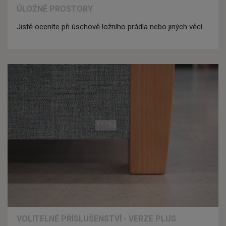
ÚLOŽNÉ PROSTORY
Jistě oceníte při úschově ložního prádla nebo jiných věcí.
VOLITELNÉ PŘÍSLUŠENSTVÍ - VERZE PLUS