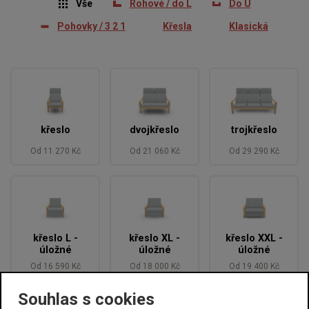
Vše
Rohové / do L
Do U
Pohovky / 3 2 1
Křesla
Klasická
křeslo
dvojkřeslo
trojkřeslo
Od 11 270 Kč
Od 21 060 Kč
Od 29 290 Kč
křeslo L -
křeslo XL -
křeslo XXL -
úložné
úložné
úložné
Od 16 590 Kč
Od 18 000 Kč
Od 19 400 Kč
Souhlas s cookies