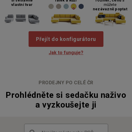
si sestavíte
látek a kůží
rozměr, cenu
a
vlastní tvar
můžete
nezávazně poptat
Přejít do konfigurátoru
Jak to funguje?
PRODEJNY PO CELÉ ČR
Prohlédněte si sedačku naživo
a vyzkoušejte ji