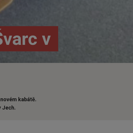
Švarc v
v novém kabátě.
y Jech.