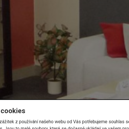
 cookies
í zážitek z používání našeho webu od Vás potřebujeme souhlas 
. Jsou to malé soubory, které se dočasně ukládají ve vašem proh