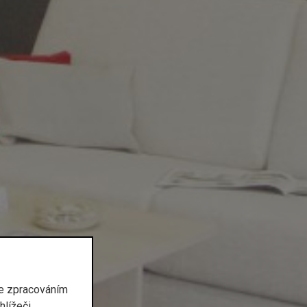
se zpracováním
lížeči.